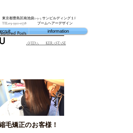
東京都豊島区南池袋2-9-3 サンビルディング１F
TEL:03-5911-0778 ブームヘアーデザイン
ecruit
information
Featured Posts
U
AVEDA KERASTASE
縮毛矯正のお客様！
東京グロックカット