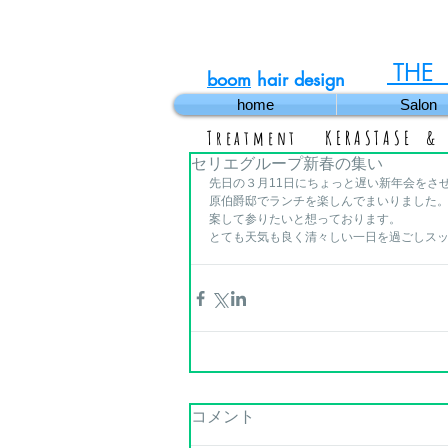
THE
boom
hair design
home
Salon
Treatment KERASTASE &
セリエグループ新春の集い
先日の３月11日にちょっと遅い新年会をさ
原伯爵邸でランチを楽しんでまいりました。
案して参りたいと想っております。 
とても天気も良く清々しい一日を過ごしス
コメント