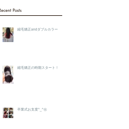
コンテスト
Recent Posts
縮毛矯正andダブルカラー
縮毛矯正の時期スタート！
卒業式お支度^_^㊗️