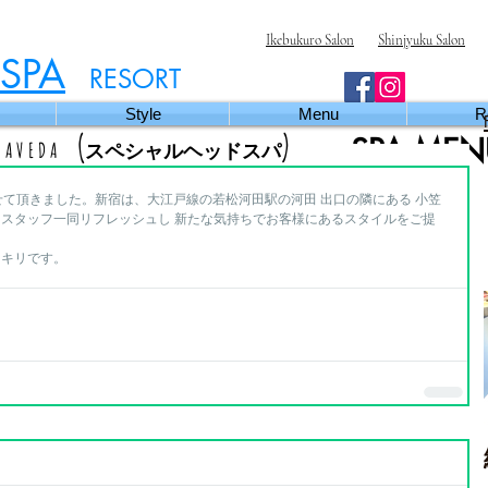
Ikebukuro Salon
Shinjyuku Salon
SPA
RESORT
Style
Menu
R
(
)
SPA MEN
 AVEDA
スペシャルヘッドスパ
せて頂きました。新宿は、大江戸線の若松河田駅の河田 出口の隣にある 小笠
スタッフ一同リフレッシュし 新たな気持ちでお客様にあるスタイルをご提
ッキリです。