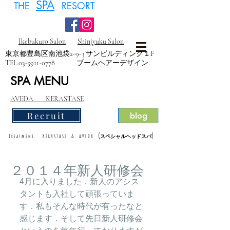
SPA
THE
RESORT
Ikebukuro Salon
Shinjyuku Salon
東京都豊島区南池袋2-9-3 サンビルディング１F
TEL:
03-5911-0778
ブームヘアーデザイン
SPA MENU
AVEDA KERASTASE
Recruit
blog
(
)
Treatment KERASTASE & AVEDA
スペシャルヘッドスパ
２０１４年新人研修会
4月に入りました．新人のアシス
タントも入社して頑張っていま
す．私もそんな時代が有ったなと
感じます．そして先日新人研修会