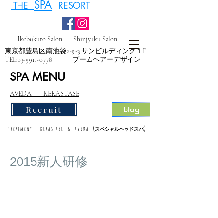
SPA
THE
RESORT
Ikebukuro Salon
Shinjyuku Salon
東京都豊島区南池袋2-9-3 サンビルディング１F
TEL:
03-5911-0778
ブームヘアーデザイン
SPA MENU
AVEDA KERASTASE
Recruit
blog
(
)
Treatment KERASTASE & AVEDA
スペシャルヘッドスパ
2015新人研修