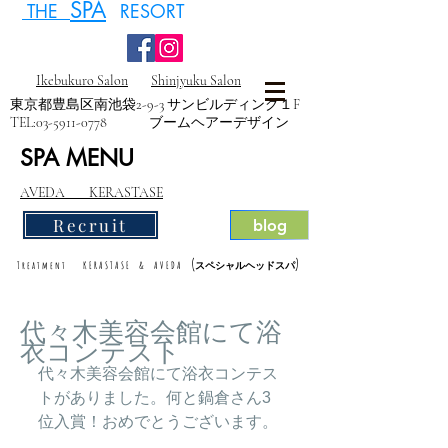
SPA
THE
RESORT
Ikebukuro Salon
Shinjyuku Salon
東京都豊島区南池袋2-9-3 サンビルディング１F
TEL:
03-5911-0778
ブームヘアーデザイン
SPA MENU
AVEDA KERASTASE
Recruit
blog
(
)
Treatment KERASTASE & AVEDA
スペシャルヘッドスパ
代々木美容会館にて浴
衣コンテスト
代々木美容会館にて浴衣コンテス
トがありました。何と鍋倉さん3
位入賞！おめでとうございます。