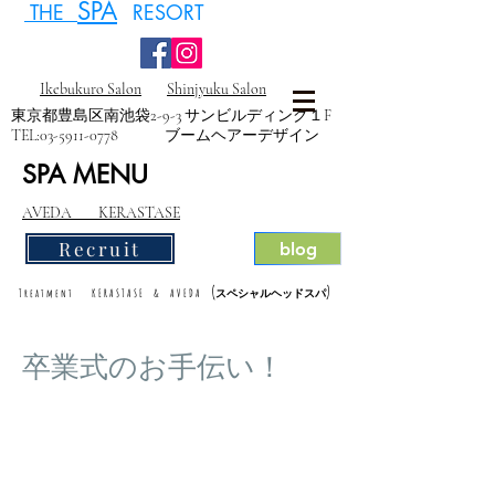
SPA
THE
RESORT
Ikebukuro Salon
Shinjyuku Salon
東京都豊島区南池袋2-9-3 サンビルディング１F
TEL:
03-5911-0778
ブームヘアーデザイン
SPA MENU
AVEDA KERASTASE
Recruit
blog
(
)
Treatment KERASTASE & AVEDA
スペシャルヘッドスパ
卒業式のお手伝い！