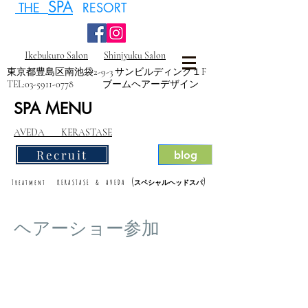
SPA
THE
RESORT
Ikebukuro Salon
Shinjyuku Salon
東京都豊島区南池袋2-9-3 サンビルディング１F
TEL:
03-5911-0778
ブームヘアーデザイン
SPA MENU
AVEDA KERASTASE
Recruit
blog
(
)
Treatment KERASTASE & AVEDA
スペシャルヘッドスパ
ヘアーショー参加