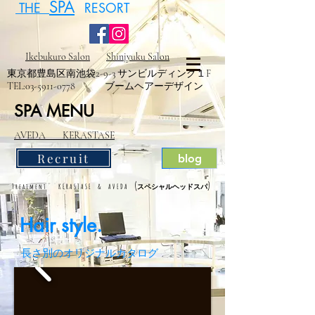
SPA
THE
RESORT
Ikebukuro Salon
Shinjyuku Salon
東京都豊島区南池袋2-9-3 サンビルディング１F
TEL:
03-5911-0778
ブームヘアーデザイン
SPA MENU
AVEDA KERASTASE
Recruit
blog
(
)
Treatment KERASTASE & AVEDA
スペシャルヘッドスパ
Hair style.
長さ別のオリジナルカタログ