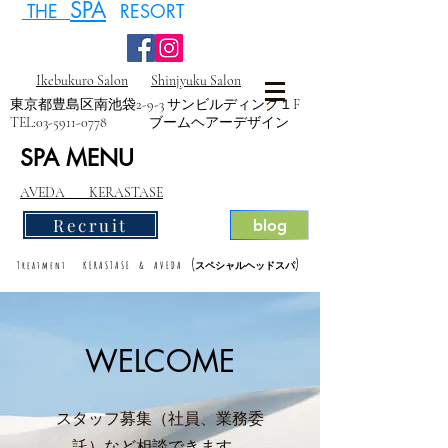
SPA
THE
RESORT
Ikebukuro Salon
Shinjyuku Salon
東京都豊島区南池袋2-9-3 サンビルディング１F
TEL:
03-5911-0778
ブームヘアーデザイン
SPA MENU
AVEDA KERASTASE
Recruit
blog
(
)
Treatment KERASTASE & AVEDA
スペシャルヘッドスパ
WELCOME
スタッフ募集（社員、業務委
託）など相談できます。