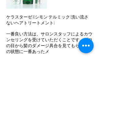
ケラスターゼ REシモン テルミック[洗い流さ
ないヘアトリートメント]
一番良い方法は、サロンスタッフによるカウ
ンセリングを受けていただくことです。プロ
の目から髪のダメージ具合を見てもらい、そ
の状態に一番あったメ
ニューを組んでもらうことです。そして最も
効果的なのは、ヘアサロンでダメージ専用の
スペシャルケア施術を受けることです。
日常のダメージケアであれば、弱くなってし
まった毛髪を補強する効果のある製品をセレ
クトしてください。一番の基礎となるシャン
プー、成分を閉じ込める
役割があるトリートメントなど、どれも大切
ですが、ドライヤーや熱を髪に加える際にも
熱から守るような製品（例：シモンテルミッ
ク）を日ごろのケアにプ